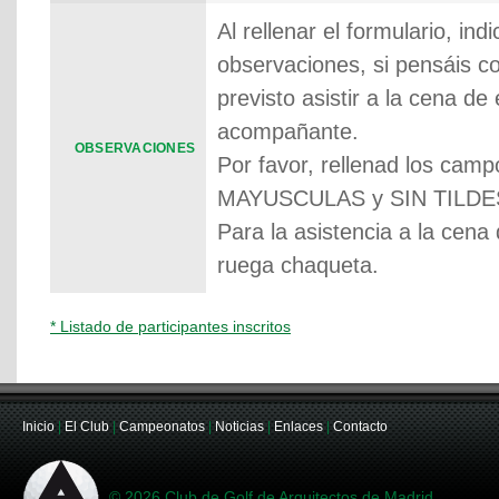
Al rellenar el formulario, in
observaciones, si pensáis co
previsto asistir a la cena de
acompañante.
OBSERVACIONES
Por favor, rellenad los cam
MAYUSCULAS y SIN TILDE
Para la asistencia a la cena
ruega chaqueta.
* Listado de participantes inscritos
Inicio
|
El Club
|
Campeonatos
|
Noticias
|
Enlaces
|
Contacto
© 2026 Club de Golf de Arquitectos de Madrid