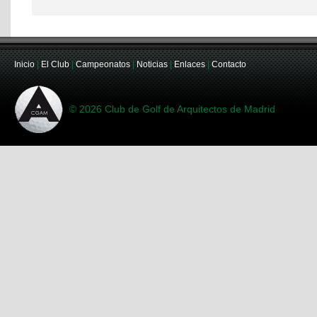
Inicio
|
El Club
|
Campeonatos
|
Noticias
|
Enlaces
|
Contacto
© 2026 Club de Golf de Arquitectos de Madrid