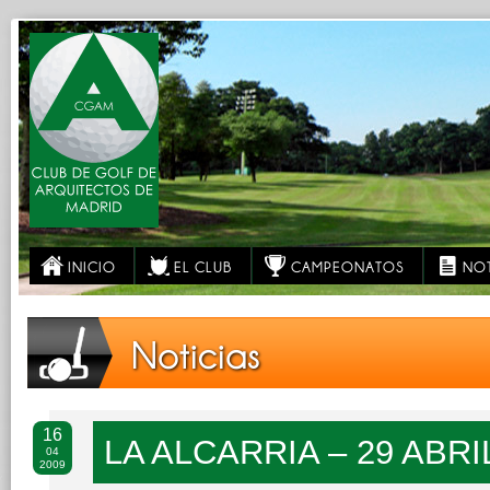
INICIO
EL CLUB
CAMPEONATOS
NOT
Noticias
16
LA ALCARRIA – 29 ABR
04
2009