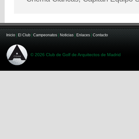
Inicio
|
El Club
|
Campeonatos
|
Noticias
|
Enlaces
|
Contacto
© 2026 Club de Golf de Arquitectos de Madrid