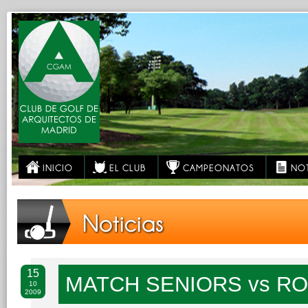
INICIO
EL CLUB
CAMPEONATOS
NOT
Noticias
15
MATCH SENIORS vs R
10
2009