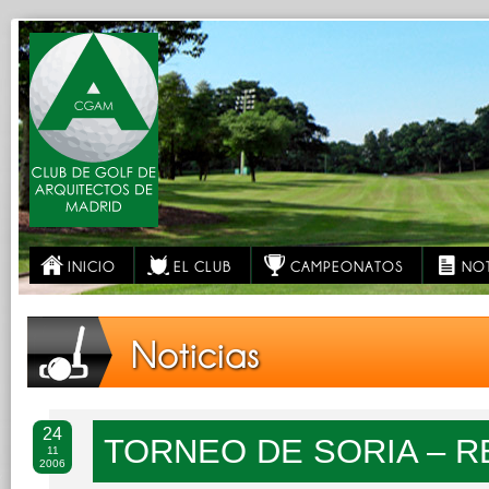
INICIO
EL CLUB
CAMPEONATOS
NOT
Noticias
24
TORNEO DE SORIA – 
11
2006