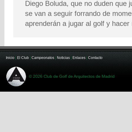
Diego Boluda, que no duden que 
se van a seguir forrando de momen
aprenderán a jugar al golf y hace
Inicio
|
El Club
|
Campeonatos
|
Noticias
|
Enlaces
|
Contacto
© 2026 Club de Golf de Arquitectos de Madrid