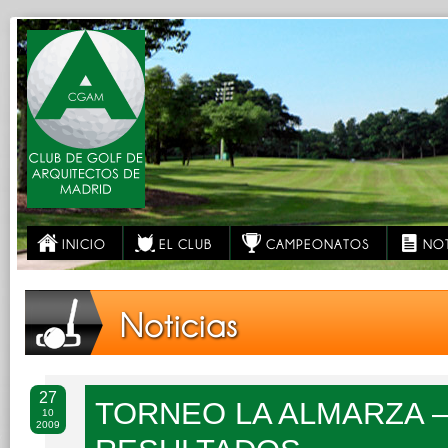
INICIO
EL CLUB
CAMPEONATOS
NOT
Noticias
27
TORNEO LA ALMARZA –
10
2009