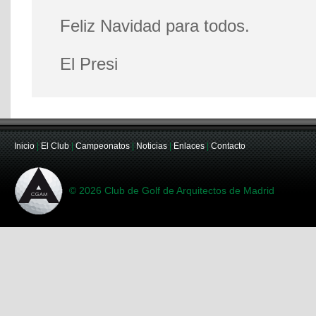
Feliz Navidad para todos.
El Presi
Inicio
|
El Club
|
Campeonatos
|
Noticias
|
Enlaces
|
Contacto
© 2026 Club de Golf de Arquitectos de Madrid