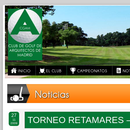
INICIO
EL CLUB
CAMPEONATOS
NOT
Noticias
27
TORNEO RETAMARES 
11
2009