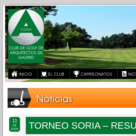
INICIO
EL CLUB
CAMPEONATOS
NOT
Noticias
11
TORNEO SORIA – RES
06
2009