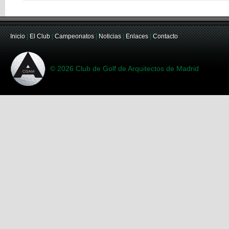
Inicio
|
El Club
|
Campeonatos
|
Noticias
|
Enlaces
|
Contacto
© 2026 Club de Golf de Arquitectos de Madrid