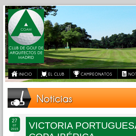
INICIO
EL CLUB
CAMPEONATOS
NOT
Noticias
27
VICTORIA PORTUGUESA 
07
2015