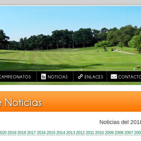
CAMPEONATOS
NOTICIAS
ENLACES
CONTACT
e Noticias
Noticias del 201
020
2019
2018
2017
2016
2015
2014
2013
2012
2011
2010
2009
2008
2007
200