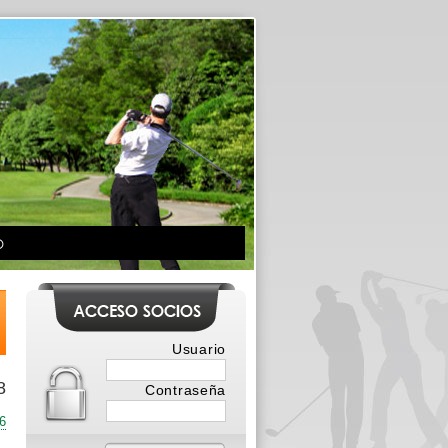
O
Usuario
8
Contraseña
6