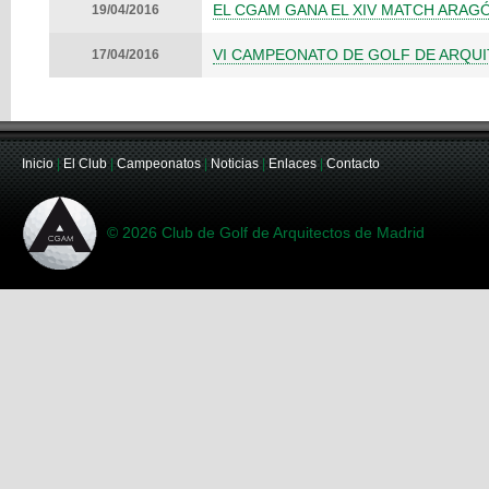
EL CGAM GANA EL XIV MATCH ARAGÓ
19/04/2016
VI CAMPEONATO DE GOLF DE ARQUI
17/04/2016
Inicio
|
El Club
|
Campeonatos
|
Noticias
|
Enlaces
|
Contacto
© 2026 Club de Golf de Arquitectos de Madrid